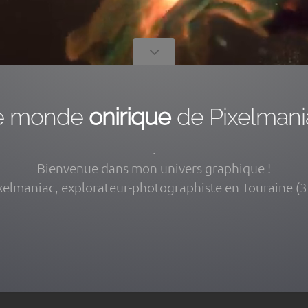
e monde
onirique
de Pixelmani
.
Bienvenue dans mon univers graphique !
xelmaniac, explorateur-photographiste en Touraine (3