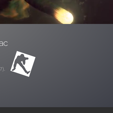
ac
7).